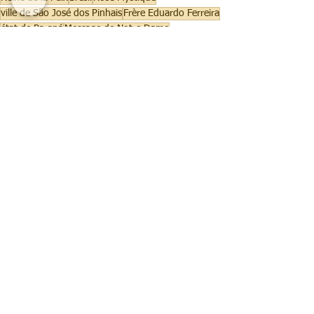
ville de São José dos Pinhais
Frère Eduardo Ferreira
état de Paraná
Message de Notre Dame
Temps de Grâce
prière en famille
vices
Évangile
Messe
chapelet
Rosaire
attaques du malin
Temps de Grâce et de Miséricorde
Prier en famille
2024 FR
Voir tout
Posts récents