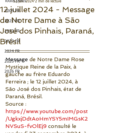
Todos posts
12 juil. 2024
2 min de lecture
12 juillet 2024 - Message
2009 FR
de Notre Dame à São
2021 FR
José dos Pinhais, Paraná,
2022 FR
Brésil
2023 FR
2024 FR
Message
 de Notre Dame Rose 
2025 FR
Mystique Reine de la Paix, à 
2026 FR
gauche au frère Eduardo 
Ferreira ; le 12 juillet 2024, à 
São José dos Pinhais, état de 
Paraná, Brésil.
Source : 
https://www.youtube.com/post
/UgkxjDdtAoHmYSY5mIMGsK2
NVSuS-fvOlEj9
 consulté le 