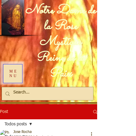
Notre Dame de
la Rose
Mystique
Reine de la
Paix
ME
NU
Post
Todos posts
Jose Rocha