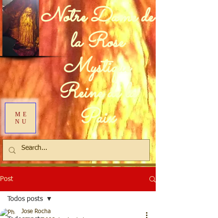
Notre Dame de
la Rose
Mystique
Reine de la
Paix
ME
NU
Post
Todos posts
Jose Rocha