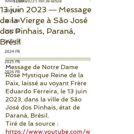
Todos posts
13 juin 2023
1 min de lecture
13 juin 2023 ― Message
2009 FR
de la Vierge à São José
2021 FR
dos Pinhais, Paraná,
2022 FR
Brésil
2023 FR
2024 FR
2025 FR
M
essage de Notre Dame 
2026 FR
Rose Mystique Reine de la 
Paix, laissé au voyant Frère 
Eduardo Ferreira, le 13 juin 
2023, dans la ville de São 
José dos Pinhais, état de 
Paraná, Brésil. 
Tiré de la source : 
https://www.youtube.com/w