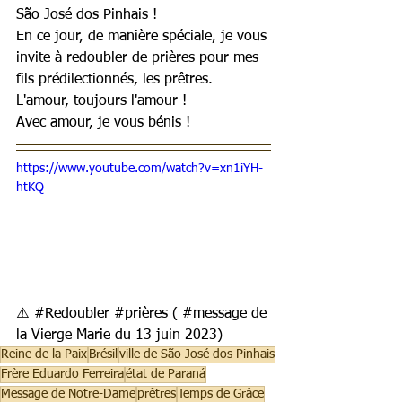
São José dos Pinhais !
En ce jour, de manière spéciale, je vous 
invite à redoubler de prières pour mes 
fils prédilectionnés, les prêtres.
L'amour, toujours l'amour ! 
Avec amour, je vous bénis !
https://www.youtube.com/watch?v=xn1iYH-
htKQ
⚠️ 
#Redoubler
#prières
 ( 
#message
 de 
la Vierge Marie du 13 juin 2023)
Reine de la Paix
Brésil
ville de São José dos Pinhais
Frère Eduardo Ferreira
état de Paraná
Message de Notre-Dame
prêtres
Temps de Grâce