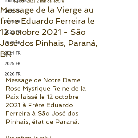
Todos posts
12 oct. 2021
2 min de lecture
Message de la Vierge au
2009 FR
frère Eduardo Ferreira le
2021 FR
12 octobre 2021 - São
2022 FR
José dos Pinhais, Paraná,
2023 FR
BR
2024 FR
2025 FR
2026 FR
Message de Notre Dame 
Rose Mystique Reine de la 
Paix laissé le 12 octobre 
2021 à Frère Eduardo 
Ferreira à São José dos 
Pinhais, état de Paraná.