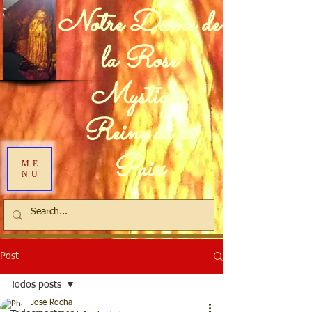
Notre Dame de
la Rose
Mystique
Reine de la
Paix
ME
NU
Post
Todos posts
Jose Rocha