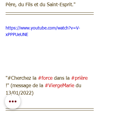
Père, du Fils et du Saint-Esprit."
https://www.youtube.com/watch?v=V-
xPPPUeUNE
"#Cherchez la 
#force
 dans la 
#prière
!" (message de la 
#ViergeMarie
 du 
13/01/2022)
Informations : 
https://fr.rosamisticarainhadapaz.com/c
ontato