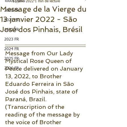
Todos posts
13 janv. 2022
1 min de lecture
Message de la Vierge du
2009 FR
13 janvier 2022 - São
2021 FR
José dos Pinhais, Brésil
2022 FR
2023 FR
2024 FR
Message from Our Lady 
2025 FR
Mystical Rose Queen of 
Peace delivered on January 
2026 FR
13, 2022, to Brother 
Eduardo Ferreira in São 
José dos Pinhais, state of 
Paraná, Brazil.
(Transcription of the 
reading of the message by 
the voice of Brother 