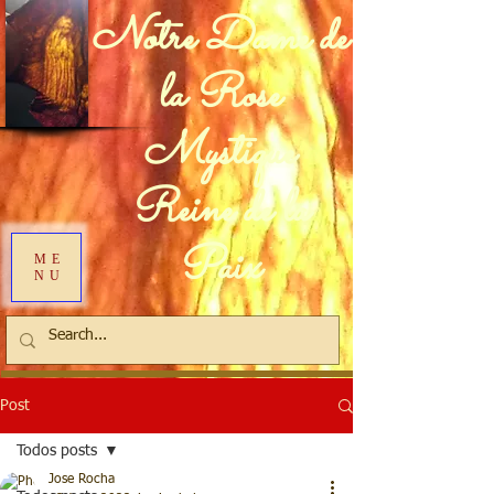
Notre Dame de
la Rose
Mystique
Reine de la
Paix
ME
NU
Post
Todos posts
Jose Rocha