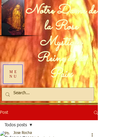
Notre Dame de
la Rose
Mystique
Reine de la
Paix
ME
NU
Post
Todos posts
Jose Rocha