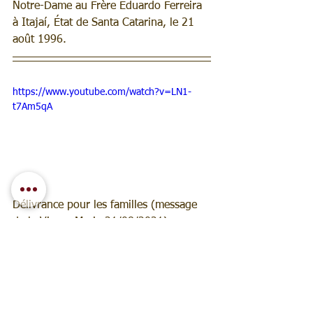
Notre-Dame au Frère Eduardo Ferreira 
à Itajaí, État de Santa Catarina, le 21 
août 1996.
https://www.youtube.com/watch?v=LN1-
t7Am5qA
Délivrance pour les familles (message 
de la Vierge Marie 21/08/2021) 
concernant l'Apparition extraordinaire 
de la Vierge à Itajaí/SC le 21/08/2021
Information
: 