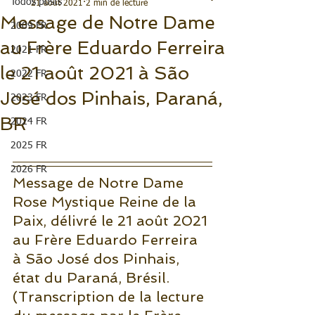
Todos posts
21 août 2021
2 min de lecture
Message de Notre Dame
2009 FR
au Frère Eduardo Ferreira
2021 FR
le 21 août 2021 à São
2022 FR
José dos Pinhais, Paraná,
2023 FR
BR
2024 FR
2025 FR
2026 FR
Message de Notre Dame 
Rose Mystique Reine de la 
Paix, délivré le 21 août 2021 
au Frère Eduardo Ferreira 
à São José dos Pinhais, 
état du Paraná, Brésil. 
(Transcription de la lecture 