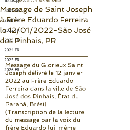
Todos posts
12 janv. 2022
1 min de lecture
Message de Saint Joseph
2009 FR
à Frère Eduardo Ferreira
2021 FR
le 12/01/2022-São José
2022 FR
dos Pinhais, PR
2023 FR
2024 FR
2025 FR
Message du Glorieux Saint 
2026 FR
Joseph délivré le 12 janvier 
2022 au Frère Eduardo 
Ferreira dans la ville de São 
José dos Pinhais, État du 
Paraná, Brésil.
(Transcription de la lecture 
du message par la voix du 
frère Eduardo lui-même 