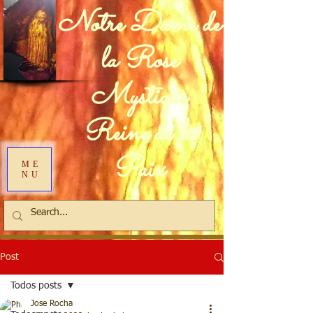
Notre Dame de
la Rose
Mystique
Reine de la
Paix
ME
NU
Post
Todos posts
Jose Rocha