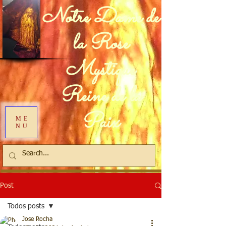
Notre Dame de
la Rose
Mystique
Reine de la
Paix
ME
NU
Post
Todos posts
Jose Rocha