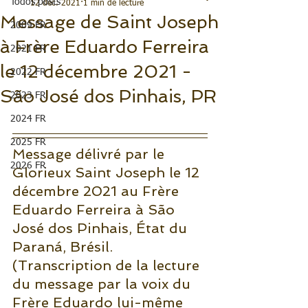
Todos posts
12 déc. 2021
1 min de lecture
Message de Saint Joseph
2009 FR
à Frère Eduardo Ferreira
2021 FR
le 12 décembre 2021 -
2022 FR
São José dos Pinhais, PR
2023 FR
2024 FR
2025 FR
Message délivré par le 
2026 FR
Glorieux Saint Joseph le 12 
décembre 2021 au Frère 
Eduardo Ferreira à São 
José dos Pinhais, État du 
Paraná, Brésil.
(Transcription de la lecture 
du message par la voix du 
Frère Eduardo lui-même 