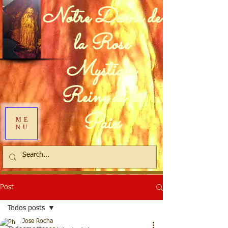
Notre Dame de
la Rose
Mystique
Reine de la
Paix
ME
NU
Post
Todos posts
Jose Rocha