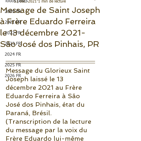
Todos posts
13 déc. 2021
1 min de lecture
Message de Saint Joseph
2009 FR
à Frère Eduardo Ferreira
2021 FR
le 13 décembre 2021-
2022 FR
São José dos Pinhais, PR
2023 FR
2024 FR
2025 FR
Message du Glorieux Saint 
2026 FR
Joseph laissé le 13 
décembre 2021 au Frère 
Eduardo Ferreira à São 
José dos Pinhais, état du 
Paraná, Brésil.
(Transcription de la lecture 
du message par la voix du 
Frère Eduardo lui-même 