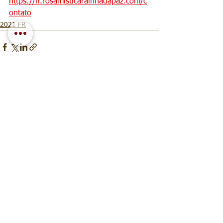
https://fr.rosamisticarainhadapaz.com/c
ontato
2021 FR
Voir tout
Posts récents