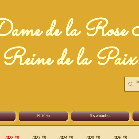
ame de la Rose 
Reine de la Paix
História
Testemunhos
2022 FR
2023 FR
2024 FR
2025 FR
2026 FR