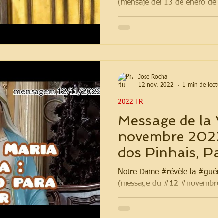
(mensaje del 13 de enero de
Jose Rocha
12 nov. 2022
1 min de lect
2022 FR
Message de la 
novembre 2022
dos Pinhais, Pa
Notre Dame #révèle la #gué
(message du #12 #novembre