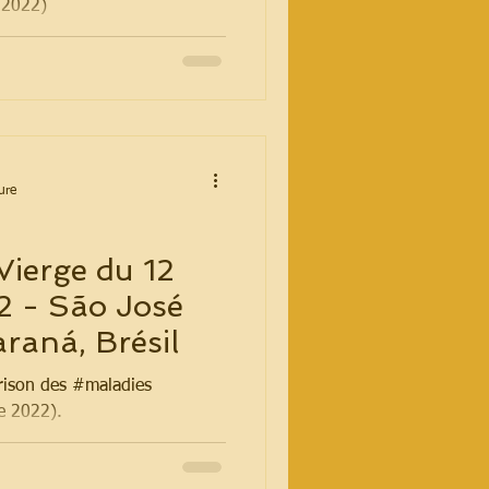
 2022)
ure
Vierge du 12
 - São José
raná, Brésil
rison des #maladies
 2022).