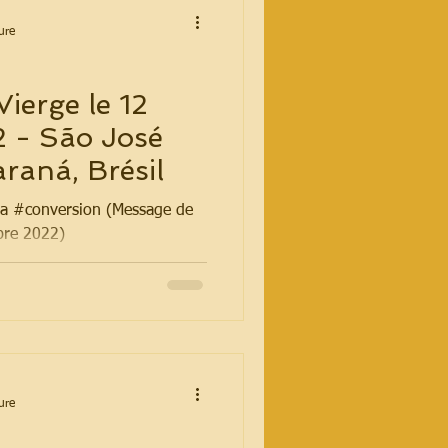
ure
ierge le 12
 - São José
raná, Brésil
la #conversion (Message de
bre 2022)
ure