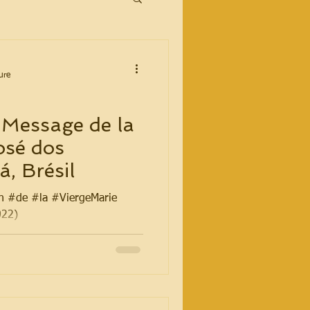
ure
 Message de la
osé dos
, Brésil
on #de #la #ViergeMarie
022)