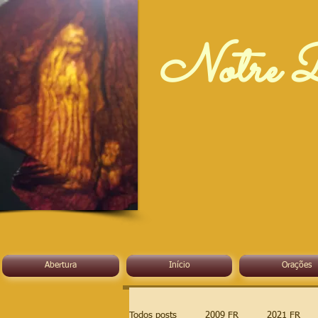
Notre D
Abertura
Início
Orações
Todos posts
2009 FR
2021 FR