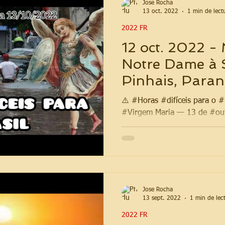
Jose Rocha
13 oct. 2022
1 min de lect
2022 FR
12 oct. 2022 -
Notre Dame à 
Pinhais, Paraná
⚠️ #Horas #difíceis para o 
#Virgem Maria — 13 de #ou
Jose Rocha
13 sept. 2022
1 min de lec
2022 FR