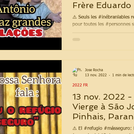
Frère Eduardo 
⚠️ Seuls les #inébranlables r
pour toutes les #personnes s
#DépendanceChimique, a dit 
Jose Rocha
13 nov. 2022
1 min de lect
2022 FR
13 nov. 2022 -
Vierge à São J
Pinhais, Paraná
⚠️ El #refugio #másseguro: 