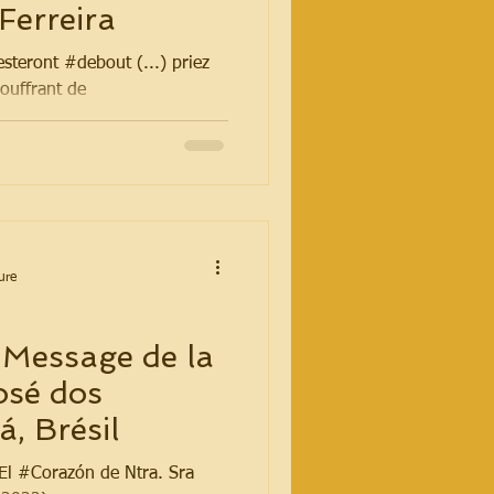
Ferreira
esteront #debout (...) priez
ouffrant de
saint Antoine
ure
 Message de la
osé dos
, Brésil
El #Corazón de Ntra. Sra