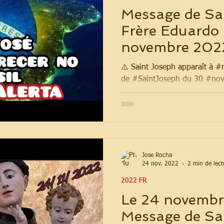
Message de Sa
Frère Eduardo 
novembre 2022
dos Pinhais, P
⚠️ Saint Joseph apparaît à 
de #SaintJoseph du 30 #no
Jose Rocha
24 nov. 2022
2 min de lect
2022 FR
Le 24 novembr
Message de Sai