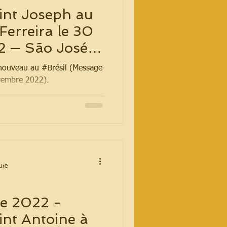
int Joseph au
Ferreira le 30
 — São José
R
#nouveau au #Brésil (Message
vembre 2022).
ure
e 2022 -
nt Antoine à