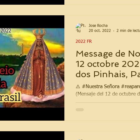
Jose Rocha
20 oct. 2022
2 min de lect
2022 FR
Message de No
12 octobre 202
dos Pinhais, Pa
⚠️ #Nuestra Señora #reapare
(Mensaje del 12 de octubre d
pulsar