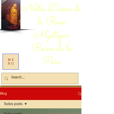
Notre Dame de
la Rose
Mystique
Reine de la
Paix
ME
NU
Blog
Todos posts