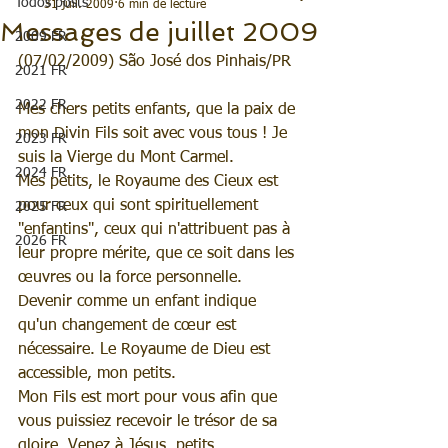
Todos posts
31 juil. 2009
6 min de lecture
Messages de juillet 2009
2009 FR
(07/02/2009) São José dos Pinhais/PR
2021 FR
2022 FR
Mes chers petits enfants, que la paix de 
mon Divin Fils soit avec vous tous ! Je 
2023 FR
suis la Vierge du Mont Carmel.
2024 FR
Mes petits, le Royaume des Cieux est 
pour ceux qui sont spirituellement 
2025 FR
"enfantins", ceux qui n'attribuent pas à 
2026 FR
leur propre mérite, que ce soit dans les 
œuvres ou la force personnelle.
Devenir comme un enfant indique 
qu'un changement de cœur est 
nécessaire. Le Royaume de Dieu est 
accessible, mon petits.
Mon Fils est mort pour vous afin que 
vous puissiez recevoir le trésor de sa 
gloire. Venez à Jésus, petits.