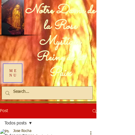
Notre Dame de
la Rose
Mystique
Reine de la
Paix
ME
NU
Post
Todos posts
Jose Rocha