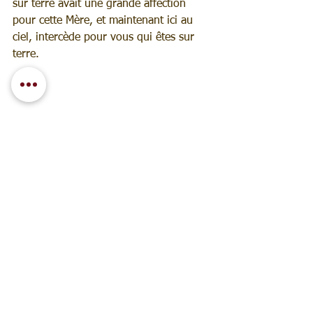
sur terre avait une grande affection 
pour cette Mère, et maintenant ici au 
ciel, intercède pour vous qui êtes sur 
terre.
Enfants de cette terre de la Sainte 
Croix, priez, priez beaucoup. Ne laissez 
pas les distractions de la vie 
quotidienne vous éloigner de la prière. 
Mes bien-aimés, faites un effort pour 